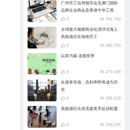
广州市工信局领导会见澳门国际
品牌企业商会及香港中华工商总
会代表
0
291,740
全球最大规模商业化漂浮式海上
风电项目在海南开工
0
280,703
以茶为媒 连接世界
0
273,548
在债券市场，负利率即将成为历
史
0
255,319
美能源巨头埃克森美孚起诉欧盟
0
239,225