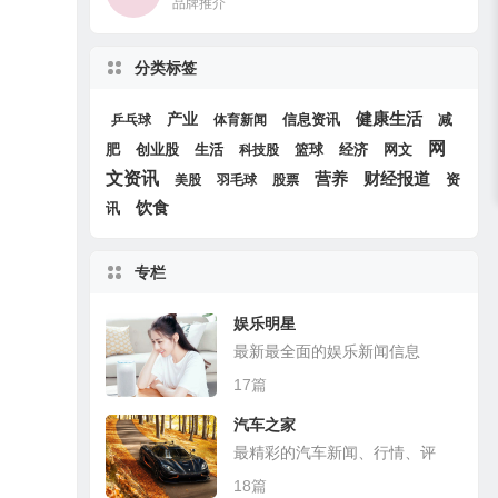
品牌推介
分类标签
产业
健康生活
信息资讯
减
乒乓球
体育新闻
网
肥
创业股
生活
篮球
经济
网文
科技股
文资讯
财经报道
营养
资
美股
羽毛球
股票
饮食
讯
专栏
娱乐明星
最新最全面的娱乐新闻信息
17篇
汽车之家
最精彩的汽车新闻、行情、评
测、导购
18篇