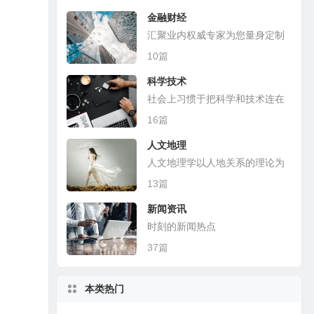
金融财经
汇聚业内权威专家为您量身定制
10篇
科学技术
社会上习惯于把科学和技术连在
一起
16篇
人文地理
人文地理学以人地关系的理论为
基础，探讨各种人文现象的地理
13篇
分布
新闻资讯
时刻的新闻热点
37篇
本类热门