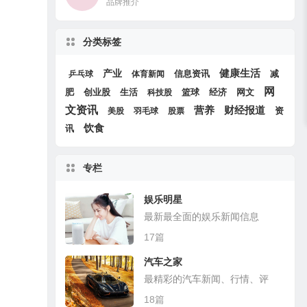
品牌推介
分类标签
产业
健康生活
信息资讯
减
乒乓球
体育新闻
网
肥
创业股
生活
篮球
经济
网文
科技股
文资讯
财经报道
营养
资
美股
羽毛球
股票
饮食
讯
专栏
娱乐明星
最新最全面的娱乐新闻信息
17篇
汽车之家
最精彩的汽车新闻、行情、评
测、导购
18篇