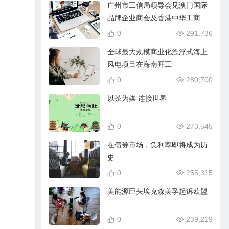
广州市工信局领导会见澳门国际
品牌企业商会及香港中华工商总
会代表
0
291,736
全球最大规模商业化漂浮式海上
风电项目在海南开工
0
280,700
以茶为媒 连接世界
0
273,545
在债券市场，负利率即将成为历
史
0
255,315
美能源巨头埃克森美孚起诉欧盟
0
239,219