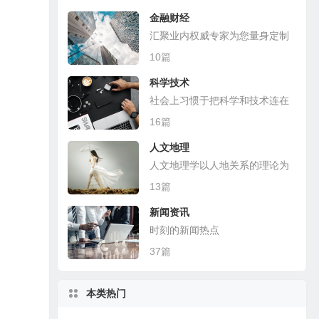
金融财经
汇聚业内权威专家为您量身定制
10篇
科学技术
社会上习惯于把科学和技术连在
一起
16篇
人文地理
人文地理学以人地关系的理论为
基础，探讨各种人文现象的地理
13篇
分布
新闻资讯
时刻的新闻热点
37篇
本类热门