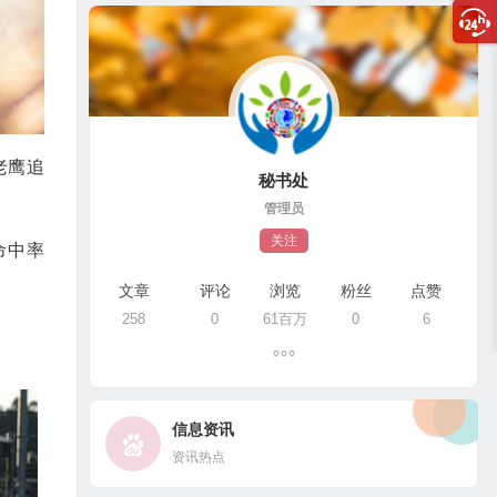
老鹰追
秘书处
管理员
关注
项命中率
文章
评论
浏览
粉丝
点赞
258
0
61百万
0
6
信息资讯
资讯热点