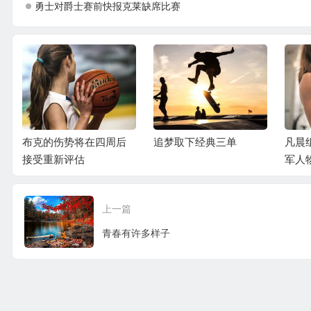
勇士对爵士赛前快报克莱缺席比赛
布克的伤势将在四周后
追梦取下经典三单
凡晨
接受重新评估
军人
上一篇
青春有许多样子