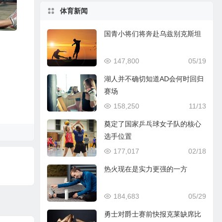
体育新闻
国青小将们将奔赴乌兹别克斯坦
147,800
05/19
湖人并不确切知道AD会何时回归
赛场
158,250
11/13
奠定了国家乒乓球女子队的核心
选手位置
177,017
02/18
热火现在是实力更强的一方
184,683
05/29
勇士对爵士赛前快报克莱缺席比