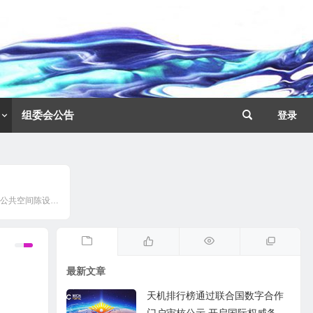
组委会公告
登录
家庭居住环境、办公场所、公共空间陈设风格以设计搭配
最新文章
天机排行榜通过联合国数字合作