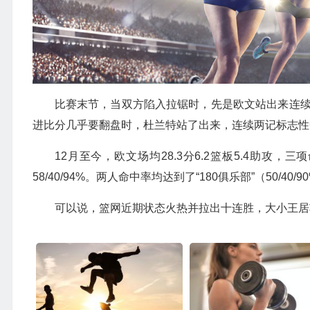
比赛末节，当双方陷入拉锯时，先是欧文站出来连续
进比分几乎要翻盘时，杜兰特站了出来，连续两记标志性
12月至今，欧文场均28.3分6.2篮板5.4助攻，三项
58/40/94%。两人命中率均达到了“180俱乐部”（50/40/9
可以说，篮网近期状态火热并拉出十连胜，大小王居