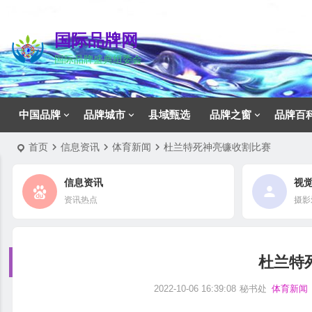
国际品牌网
国际品牌盛典组委会
中国品牌
品牌城市
县域甄选
品牌之窗
品牌百
首页
信息资讯
体育新闻
杜兰特死神亮镰收割比赛
信息资讯
视
资讯热点
摄影
杜兰特
2022-10-06 16:39:08
秘书处
体育新闻