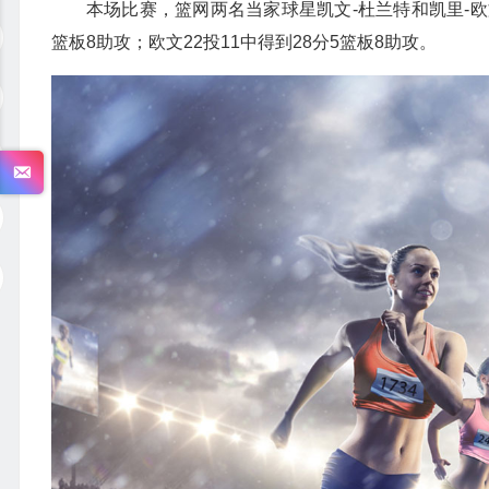
本场比赛，篮网两名当家球星凯文-杜兰特和凯里-欧
篮板8助攻；欧文22投11中得到28分5篮板8助攻。