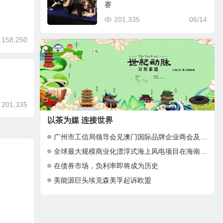
赛
201,335
06/14
158,250
201,335
以茶为媒 连接世界
广州市工信局领导会见澳门国际品牌企业商会及香港中华工商总会代表
全球最大规模商业化漂浮式海上风电项目在海南开工
在债券市场，负利率即将成为历史
美能源巨头埃克森美孚起诉欧盟