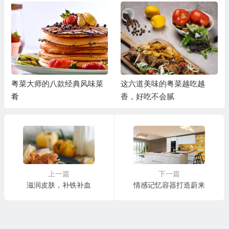
粤菜大师的八款经典风味菜
这六道美味的粤菜越吃越
肴
香，好吃不会腻
上一篇
下一篇
滋润皮肤，补铁补血
情感记忆容器打造蔚来