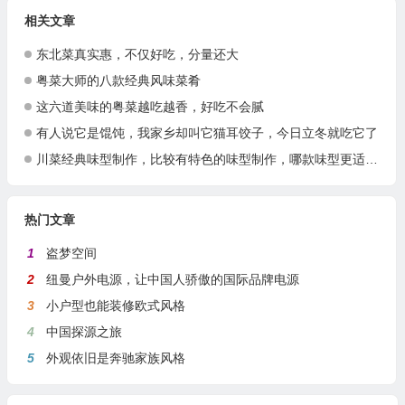
相关文章
东北菜真实惠，不仅好吃，分量还大
粤菜大师的八款经典风味菜肴
这六道美味的粤菜越吃越香，好吃不会腻
有人说它是馄饨，我家乡却叫它猫耳饺子，今日立冬就吃它了
川菜经典味型制作，比较有特色的味型制作，哪款味型更适合你呢？
热门文章
1
盗梦空间
2
纽曼户外电源，让中国人骄傲的国际品牌电源
3
小户型也能装修欧式风格
4
中国探源之旅
5
外观依旧是奔驰家族风格