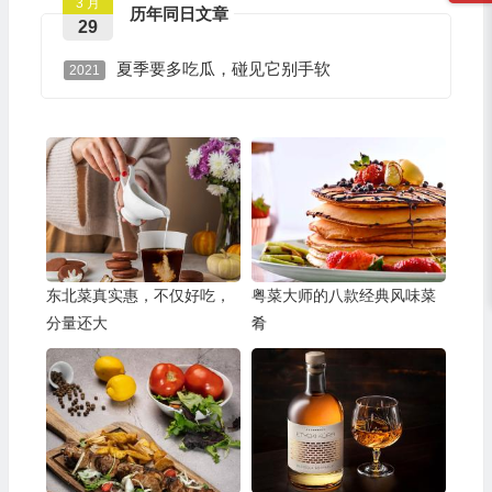
3 月
历年同日文章
29
夏季要多吃瓜，碰见它别手软
2021
东北菜真实惠，不仅好吃，
粤菜大师的八款经典风味菜
分量还大
肴